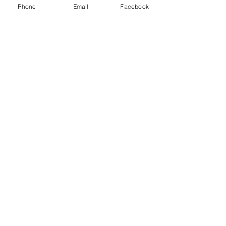
ca
Phone
Email
Facebook
Dr.
Rodrigo
Vargas
Universidad Galileo