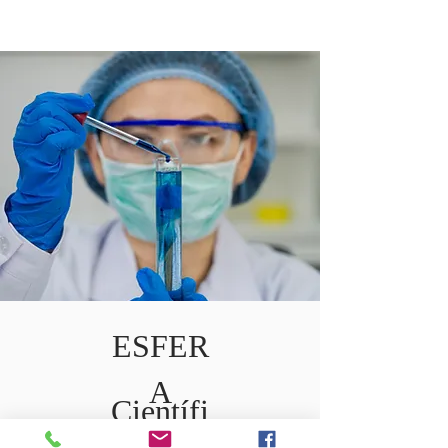
ESFER
A
Científi