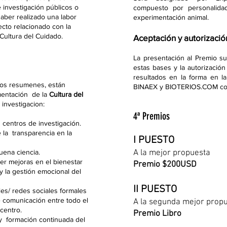
 investigación públicos o
compuesto por personalid
aber realizado una labor
experimentación animal.
ecto relacionado con la
Cultura del Cuidado.
Aceptación y autorizació
La presentación al Premio s
estas bases y la autorización
resultados en la forma en l
los resumenes, están
BINAEX y BIOTERIOS.COM con
mentación de la
Cultura del
 investigacion:
4ª Premios
s centros de investigación.
 la transparencia en la
I PUESTO
uena ciencia.
A la mejor propuesta
er mejoras en el bienestar
Premio $200USD
a y la gestión emocional del
II PUESTO
les/ redes sociales formales
e comunicación entre todo el
A la segunda mejor prop
centro.
Premio Libro
y formación continuada del