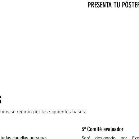
PRESENTA TU PÓSTE
S
mios se regirán por las siguientes bases:
3ª Comité evaluador
 todas aquellas personas
Será designado por Expo