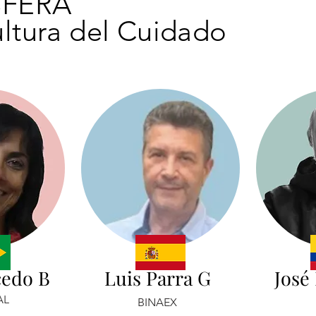
SFERA
ltura del Cuidado
cedo B
Luis Parra G
José 
AL
BINAEX