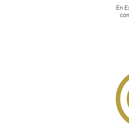
En E
con