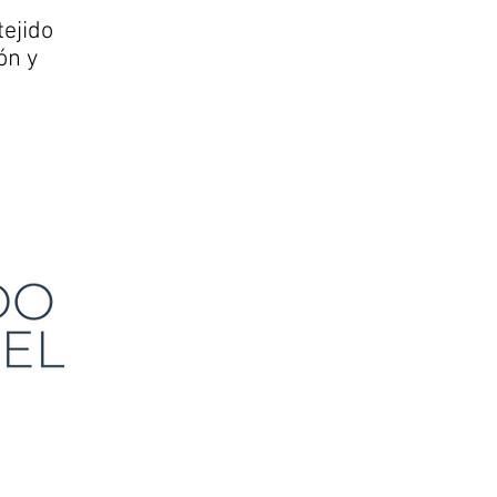
tejido
ón y