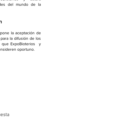
ades del mundo de la
n
upone la aceptación de
 para la difusión de los
a que ExpoBioterios y
sideren oportuno.
uesta