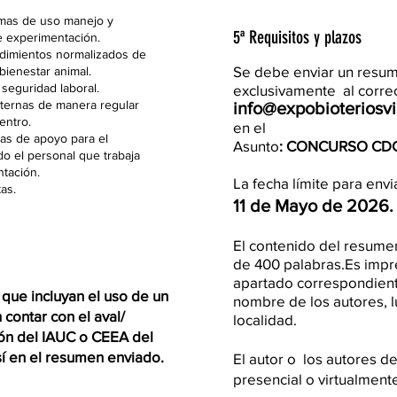
amas de uso manejo y
5ª Requisitos y plazos
e experimentación.
dimientos normalizados de
Se debe enviar un resu
 bienestar animal.
seguridad laboral.
exclusivamente al corre
nternas de manera regular
info@expobioteriosvi
entro.
en el
as de apoyo para el
Asunto
:
CONCURSO CD
o el personal que trabaja
tación.
La fecha límite para env
as.
11 de Mayo de 2026.
El contenido del resume
de 400 palabras.Es impres
apartado correspondiente 
 que incluyan el uso de un
nombre de los autores, l
contar con el aval/
localidad.
ón del IAUC o CEEA del
sí en el resumen enviado.
El autor o los autores de
presencial o virtualment