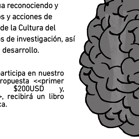
úa reconociendo y
os y acciones de
de la Cultura del
s de investigación, así
desarrollo.
articipa en nuestro
propuesta <<
primer
rá $200USD y,
 recibirá un libro
ca.