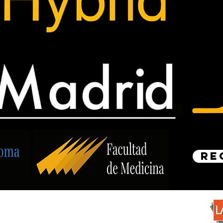
RE
Bec