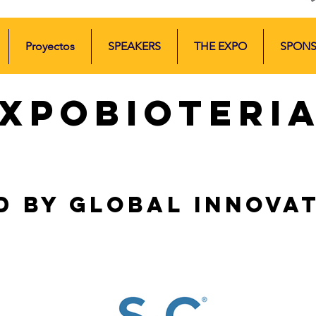
Proyectos
SPEAKERS
THE EXPO
SPON
XPOBIOTERI
D BY GLOBAL INNOVA