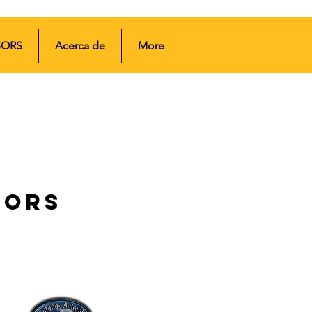
SORS
Acerca de
More
A
TORS